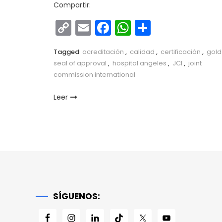
Compartir:
Copy
Email
Facebook
WhatsApp
Comparti
Link
Tagged
acreditación
,
calidad
,
certificación
,
gold
seal of approval
,
hospital angeles
,
JCI
,
joint
commission international
Leer
SÍGUENOS: