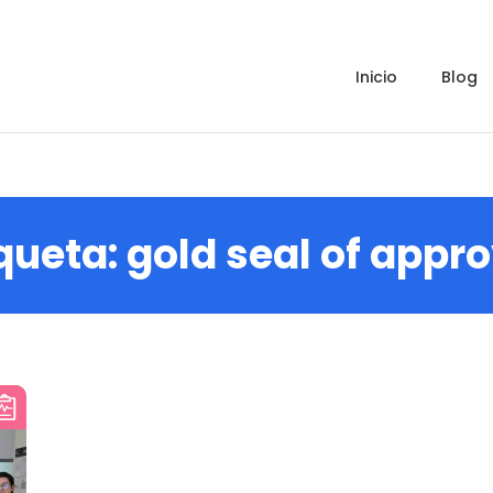
inicio
blog
iqueta:
gold seal of appr