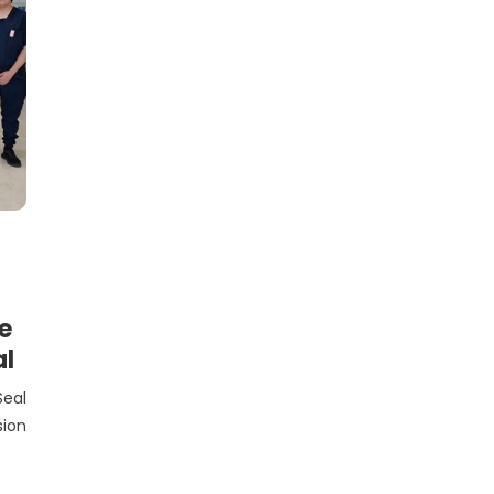
e
al
Seal
ion