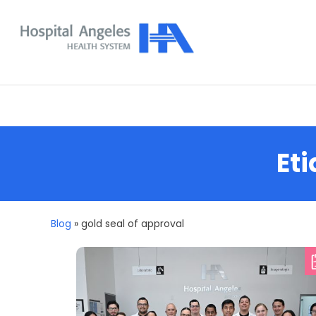
Skip
To
Content
Nuestra comunidad
Et
Blog
»
gold seal of approval