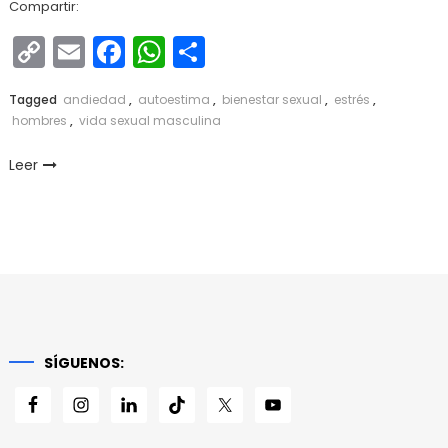
Compartir:
Copy
Email
Facebook
WhatsApp
Compartir
Link
Tagged
andiedad
,
autoestima
,
bienestar sexual
,
estrés
,
hombres
,
vida sexual masculina
Leer
SÍGUENOS: