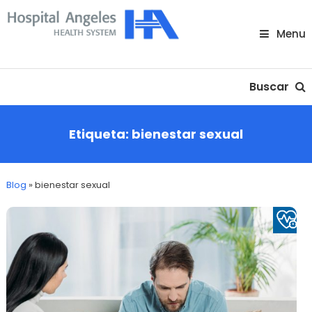
Skip
To
Menu
Content
Nuestra comunidad
Buscar
Etiqueta:
bienestar sexual
Blog
»
bienestar sexual