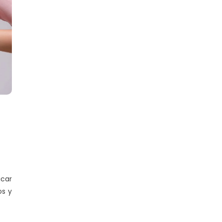
icar
os y