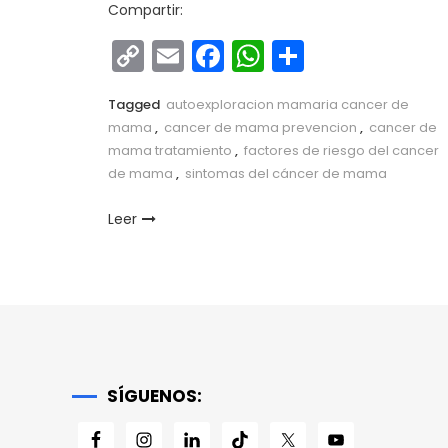
Compartir:
Copy
Email
Facebook
WhatsApp
Comparti
Link
Tagged
autoexploracion mamaria cancer de
mama
,
cancer de mama prevencion
,
cancer de
mama tratamiento
,
factores de riesgo del cancer
de mama
,
sintomas del cáncer de mama
Leer
SÍGUENOS: