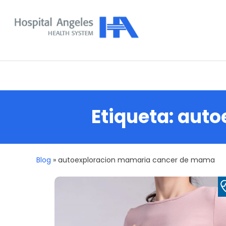
Skip
To
Content
Nuestra comunidad
Etiqueta:
auto
Blog
»
autoexploracion mamaria cancer de mama