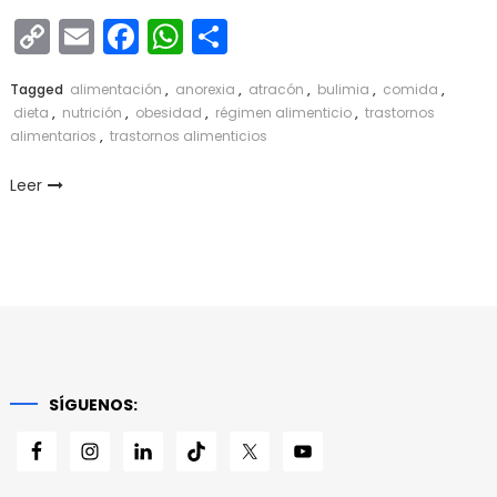
Copy
Email
Facebook
WhatsApp
Compartir
Link
Tagged
alimentación
,
anorexia
,
atracón
,
bulimia
,
comida
,
dieta
,
nutrición
,
obesidad
,
régimen alimenticio
,
trastornos
alimentarios
,
trastornos alimenticios
Leer
SÍGUENOS: