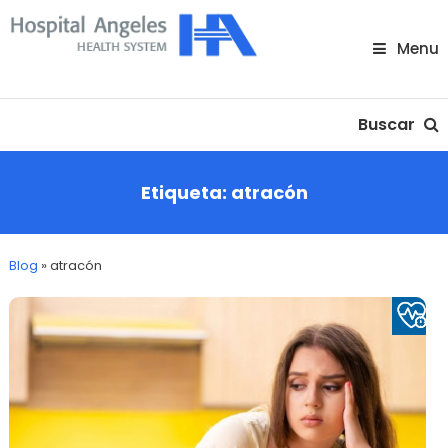
Skip
To
Menu
Content
Nuestra comunidad
Buscar
Etiqueta:
atracón
Blog
»
atracón