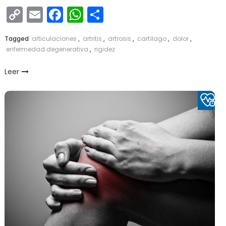
Copy
Email
Facebook
WhatsApp
Compartir
Link
Tagged
articulaciones
,
artritis
,
artrosis
,
cartílago
,
dolor
,
enfermedad degenerativa
,
rigidez
Leer