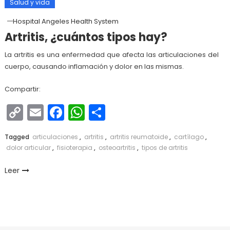
Salud y vida
Hospital Angeles Health System
Artritis, ¿cuántos tipos hay?
La artritis es una enfermedad que afecta las articulaciones del
cuerpo, causando inflamación y dolor en las mismas.
Compartir:
Copy
Email
Facebook
WhatsApp
Compartir
Link
Tagged
articulaciones
,
artritis
,
artritis reumatoide
,
cartílago
,
dolor articular
,
fisioterapia
,
osteoartritis
,
tipos de artritis
Leer