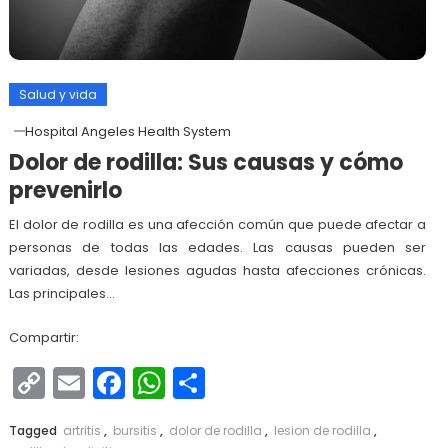
Salud y vida
Hospital Angeles Health System
Dolor de rodilla: Sus causas y cómo
prevenirlo
El dolor de rodilla es una afección común que puede afectar a
personas de todas las edades. Las causas pueden ser
variadas, desde lesiones agudas hasta afecciones crónicas.
Las principales…
Compartir:
Copy
Email
Facebook
WhatsApp
Compartir
Link
Tagged
artritis
,
bursitis
,
dolor de rodilla
,
lesion de rodilla
,