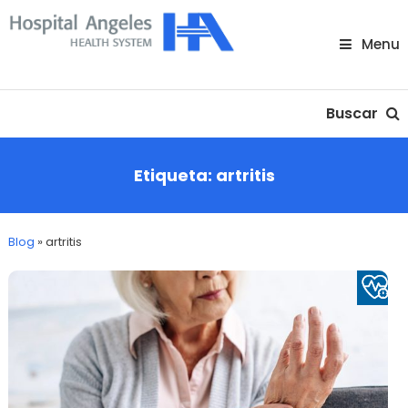
Skip
To
Menu
Content
Nuestra comunidad
Buscar
Etiqueta:
artritis
Blog
»
artritis