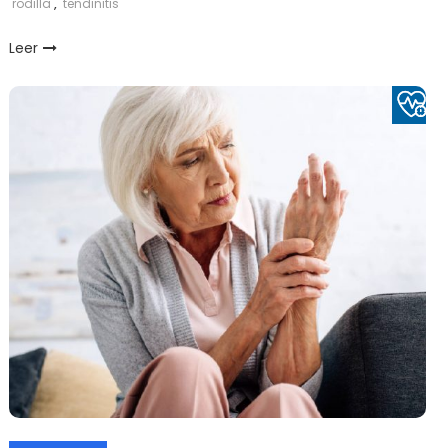
rodilla
,
tendinitis
Leer