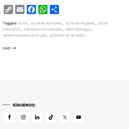
Copy
Email
Facebook
WhatsApp
Compartir
Link
Tagged
acné
,
acné en hombres
,
acné en mujeres
,
acné
hormonal
,
cambios hormonales
,
dermatólogos
,
enfermedades de la piel
,
granitos en el rostro
Leer
SÍGUENOS: