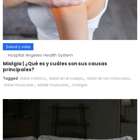
Salud y vida
Hospital Angeles Health System
Mialgia | ¿Qué es y cuáles son sus causas
principales?
Tagged
dolor crónico
,
dolor en el cuerpo
,
dolor en los músculos
,
dolor muscular
,
estrés muscular
,
mialgia