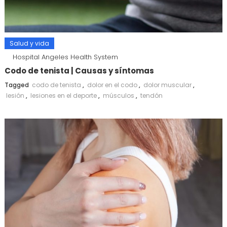
Salud y vida
Hospital Angeles Health System
Codo de tenista | Causas y síntomas
Tagged
codo de tenista
,
dolor en el codo
,
dolor muscular
,
lesión
,
lesiones en el deporte
,
músculos
,
tendón