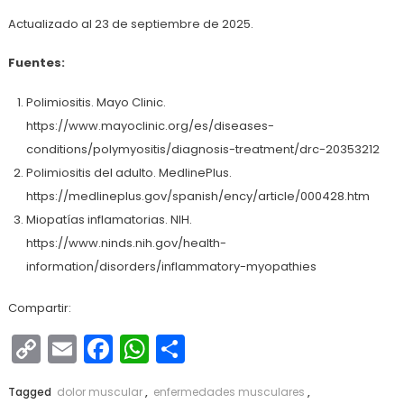
Actualizado al 23 de septiembre de 2025.
Fuentes:
Polimiositis. Mayo Clinic.
https://www.mayoclinic.org/es/diseases-
conditions/polymyositis/diagnosis-treatment/drc-20353212
Polimiositis del adulto. MedlinePlus.
https://medlineplus.gov/spanish/ency/article/000428.htm
Miopatías inflamatorias. NIH.
https://www.ninds.nih.gov/health-
information/disorders/inflammatory-myopathies
Compartir:
Copy
Email
Facebook
WhatsApp
Compartir
Link
Tagged
dolor muscular
,
enfermedades musculares
,