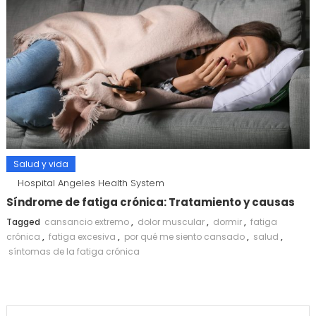
Salud y vida
Hospital Angeles Health System
Síndrome de fatiga crónica: Tratamiento y causas
Tagged
cansancio extremo
,
dolor muscular
,
dormir
,
fatiga
crónica
,
fatiga excesiva
,
por qué me siento cansado
,
salud
,
síntomas de la fatiga crónica