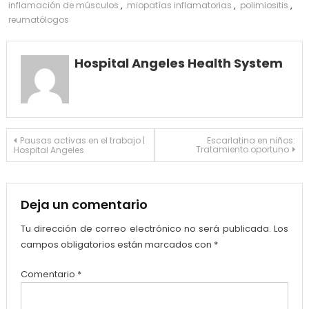
inflamación de músculos
,
miopatías inflamatorias
,
polimiositis
,
reumatólogos
Hospital Angeles Health System
Navegación
Pausas activas en el trabajo |
Escarlatina en niños:
Tratamiento oportuno
Hospital Angeles
de
entradas
Deja un comentario
Tu dirección de correo electrónico no será publicada.
Los
campos obligatorios están marcados con
*
Comentario
*