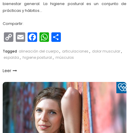
bienestar general. La higiene postural es un conjunto de
prácticas y hábitos…
Compartir:
Copy
Email
Facebook
WhatsApp
Compartir
Link
Tagged
alineación del cuerpo
,
articulaciones
,
dolor muscular
,
espalda
,
higiene postural
,
músculos
Leer