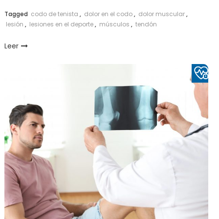
Link
Tagged
codo de tenista
,
dolor en el codo
,
dolor muscular
,
lesión
,
lesiones en el deporte
,
músculos
,
tendón
Leer