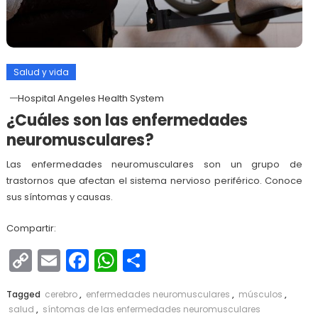
Salud y vida
Hospital Angeles Health System
¿Cuáles son las enfermedades
neuromusculares?
Las enfermedades neuromusculares son un grupo de
trastornos que afectan el sistema nervioso periférico. Conoce
sus síntomas y causas.
Compartir:
Copy
Email
Facebook
WhatsApp
Compartir
Link
Tagged
cerebro
,
enfermedades neuromusculares
,
músculos
,
salud
,
síntomas de las enfermedades neuromusculares