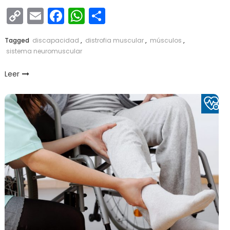
Copy
Email
Facebook
WhatsApp
Compartir
Link
Tagged
discapacidad
,
distrofia muscular
,
músculos
,
sistema neuromuscular
Leer