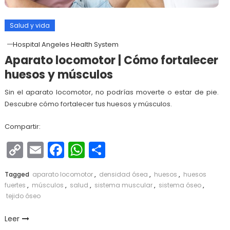
Salud y vida
Hospital Angeles Health System
Aparato locomotor | Cómo fortalecer
huesos y músculos
Sin el aparato locomotor, no podrías moverte o estar de pie.
Descubre cómo fortalecer tus huesos y músculos.
Compartir:
Copy
Email
Facebook
WhatsApp
Compartir
Link
Tagged
aparato locomotor
,
densidad ósea
,
huesos
,
huesos
fuertes
,
músculos
,
salud
,
sistema muscular
,
sistema óseo
,
tejido óseo
Leer