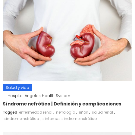
Salud y vida
Hospital Angeles Health System
Síndrome nefrótico | Definición y complicaciones
Tagged
enfermedad renal
,
nefrología
,
riñón
,
salud renal
,
síndrome nefrótico
,
síntomas síndrome nefrótico