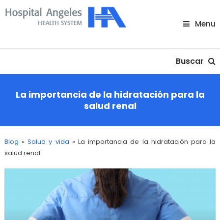
Skip
To
Menu
Content
Nuestra comunidad
Buscar
La importancia de la hidratación para la
salud renal
Blog
»
Salud y vida
»
La importancia de la hidratación para la
salud renal