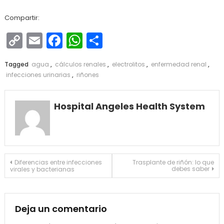
Compartir:
Copy
Email
Facebook
WhatsApp
Compartir
Link
Tagged
agua
,
cálculos renales
,
electrolitos
,
enfermedad renal
,
infecciones urinarias
,
riñones
Hospital Angeles Health System
Navegación
Diferencias entre infecciones
Trasplante de riñón: lo que
debes saber
virales y bacterianas
de
entradas
Deja un comentario