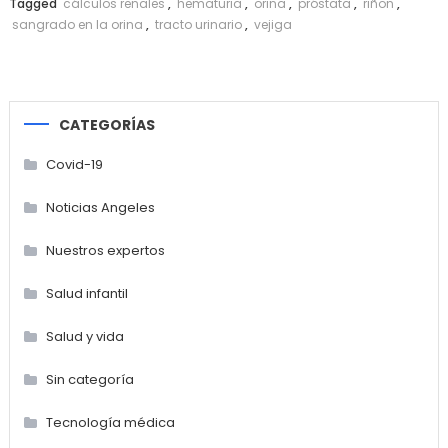
Tagged
cálculos renales
,
hematuria
,
orina
,
próstata
,
riñon
,
sangrado en la orina
,
tracto urinario
,
vejiga
CATEGORÍAS
Covid-19
Noticias Angeles
Nuestros expertos
Salud infantil
Salud y vida
Sin categoría
Tecnología médica