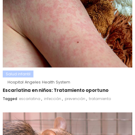
Salud infantil
Hospital Angeles Health System
Escarlatina en niños: Tratamiento oportuno
Tagged
escarlatina
,
infección
,
prevención
,
tratamiento