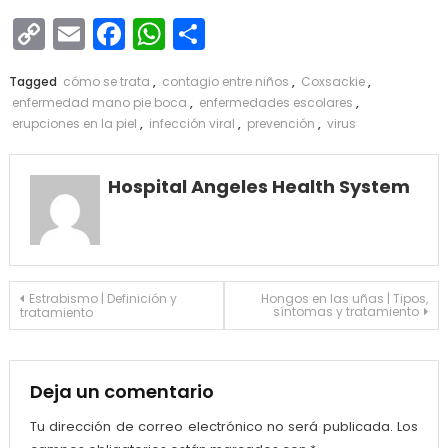
Copy
Email
Facebook
WhatsApp
Compartir
Link
Tagged
cómo se trata
,
contagio entre niños
,
Coxsackie
,
enfermedad mano pie boca
,
enfermedades escolares
,
erupciones en la piel
,
infección viral
,
prevención
,
virus
Hospital Angeles Health System
Navegación
Estrabismo | Definición y
Hongos en las uñas | Tipos,
síntomas y tratamiento
tratamiento
de
entradas
Deja un comentario
Tu dirección de correo electrónico no será publicada.
Los