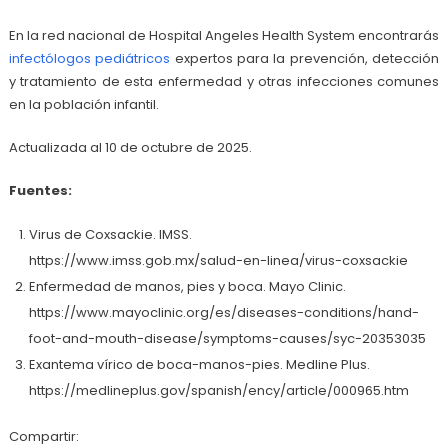
En la red nacional de Hospital Angeles Health System encontrarás
infectólogos pediátricos
expertos para la prevención, detección
y tratamiento de esta enfermedad y otras infecciones comunes
en la población infantil.
Actualizada al 10 de octubre de 2025.
Fuentes:
Virus de Coxsackie. IMSS.
https://www.imss.gob.mx/salud-en-linea/virus-coxsackie
Enfermedad de manos, pies y boca. Mayo Clinic.
https://www.mayoclinic.org/es/diseases-conditions/hand-
foot-and-mouth-disease/symptoms-causes/syc-20353035
Exantema vírico de boca-manos-pies. Medline Plus.
https://medlineplus.gov/spanish/ency/article/000965.htm
Compartir: