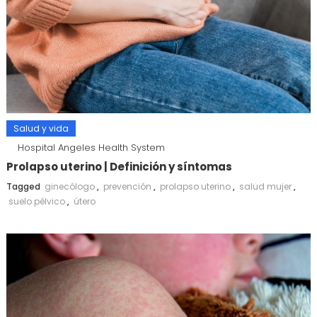
Salud y vida
Hospital Angeles Health System
Prolapso uterino | Definición y síntomas
Tagged
ginecólogo
,
prevención
,
prolapso uterino
,
salud mujer
,
suelo pélvico
,
útero