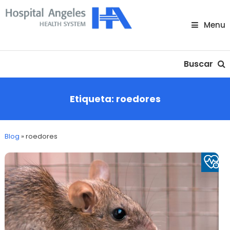
Skip
To
Menu
Content
Nuestra comunidad
Buscar
Etiqueta:
roedores
Blog
»
roedores