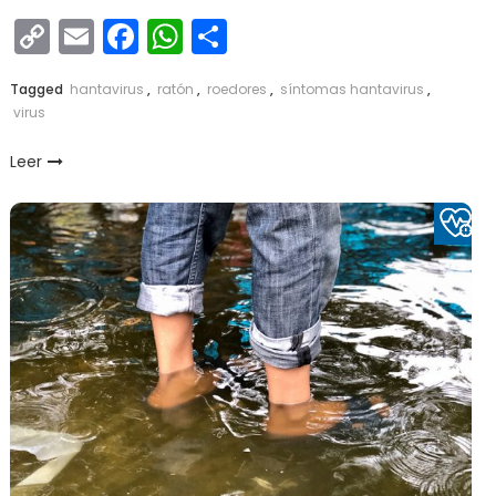
Copy
Email
Facebook
WhatsApp
Compartir
Link
Tagged
hantavirus
,
ratón
,
roedores
,
síntomas hantavirus
,
virus
Leer