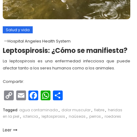
Salud y vida
Hospital Angeles Health System
Leptospirosis: ¿Cómo se manifiesta?
La leptospirosis es una enfermedad infecciosa que puede
afectar tanto a los seres humanos como a los animales.
Compartir:
Copy
Email
Facebook
WhatsApp
Compartir
Link
Tagged
agua contaminada
,
dolor muscular
,
fiebre
,
heridas
en la piel
,
ictericia
,
leptospirosis
,
naúseas
,
perros
,
roedores
Leer