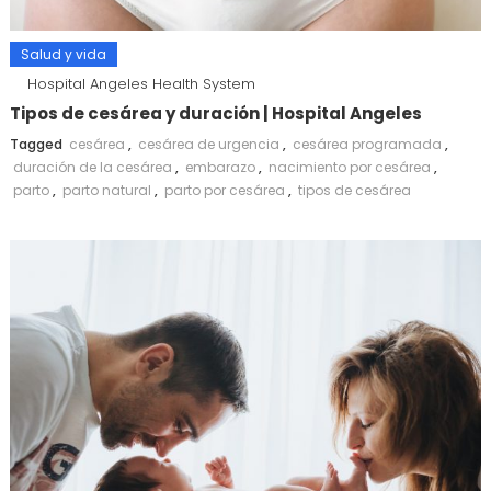
Salud y vida
Hospital Angeles Health System
Tipos de cesárea y duración | Hospital Angeles
Tagged
cesárea
,
cesárea de urgencia
,
cesárea programada
,
duración de la cesárea
,
embarazo
,
nacimiento por cesárea
,
parto
,
parto natural
,
parto por cesárea
,
tipos de cesárea