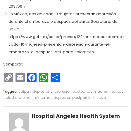
20376617
En México, dos de cada 10 mujeres presentan depresión
durante el embarazo o después del parto. Secretaría de
Salud.
https://www.gob.mx/salud/prensa/122-en-mexico-dos-de-
cada-10-mujeres-presentan-depresion-durante-el-
embarazo-o-despues-del-parto?idiom=es
Compartir:
Copy
Email
Facebook
WhatsApp
Compartir
Link
Tagged
culpa
,
depresión
,
depresión postparto
,
madres
,
parto
,
salud maternal
,
síntomas depresión postparto
,
tristeza
Hospital Angeles Health System