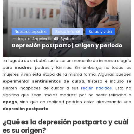
Nuestros expertos
Salud infantil
Salud y vida
Hospital Angeles Health System
Depresión postparto | Origen y periodo
La llegada de un bebé suele ser un momento de inmensa alegría
para
madres
, padres y familias. Sin embargo, no todas las
mujeres viven esta etapa de la misma forma. Algunas pueden
experimentar
sentimientos de culpa
, tristeza e incluso se
sienten incapaces de cuidar a sus
recién nacidos
. Esto no
significa que sean “malas madres” por no sentir felicidad o
apego
, sino que en realidad podrían estar atravesando una
depresión postparto
.
¿Qué es la depresión postparto y cuál
es su origen?