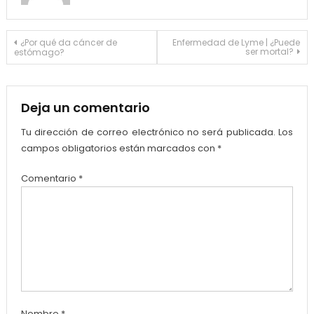
Navegación
¿Por qué da cáncer de
Enfermedad de Lyme | ¿Puede
ser mortal?
estómago?
de
entradas
Deja un comentario
Tu dirección de correo electrónico no será publicada.
Los
campos obligatorios están marcados con
*
Comentario
*
Nombre
*