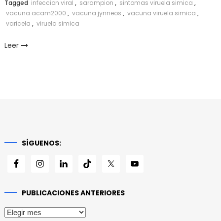
Tagged
infeccion viral
,
sarampion
,
sintomas viruela simica
,
vacuna acam2000
,
vacuna jynneos
,
vacuna viruela simica
,
varicela
,
viruela simica
Leer
SÍGUENOS:
PUBLICACIONES ANTERIORES
Publicaciones