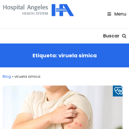
Skip
To
Menu
Content
Nuestra comunidad
Buscar
Etiqueta:
viruela simica
Blog
»
viruela simica