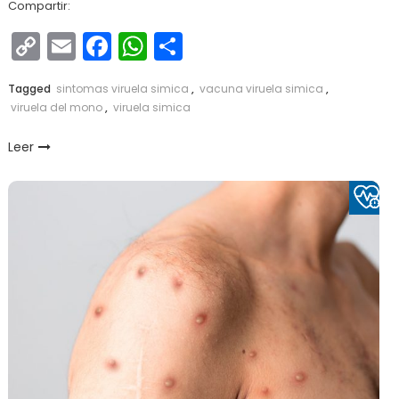
Compartir:
Copy
Email
Facebook
WhatsApp
Compartir
Link
Tagged
sintomas viruela simica
,
vacuna viruela simica
,
viruela del mono
,
viruela simica
Leer