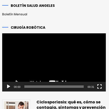
anteriores
BOLETÍN SALUD ANGELES
Boletín Mensual
CIRUGÍA ROBÓTICA
Reproductor
de
vídeo
00:00
00:31
Ciclosporiasis: qué es, cómo se
contagia, síntomas y prevención