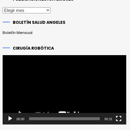
Publicaciones
anteriores
BOLETÍN SALUD ANGELES
Boletín Mensual
CIRUGÍA ROBÓTICA
Reproductor
de
vídeo
00:00
00:31