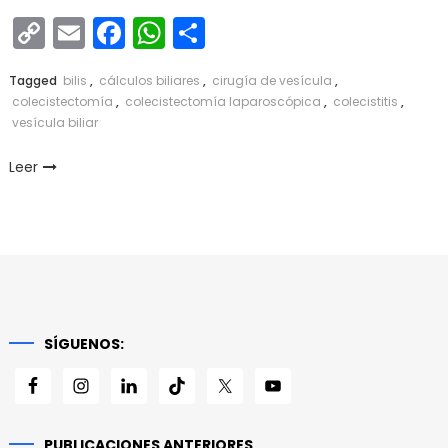
Copy
Email
Facebook
WhatsApp
Compartir
Link
Tagged
bilis
,
cálculos biliares
,
cirugía de vesícula
,
colecistectomía
,
colecistectomía laparoscópica
,
colecistitis
,
vesícula biliar
Leer
SÍGUENOS:
PUBLICACIONES ANTERIORES