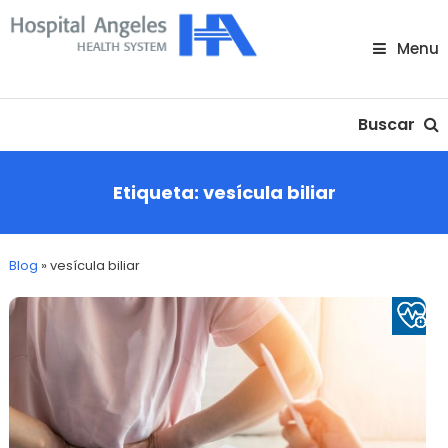
Skip
To
Menu
Content
Nuestra comunidad
Buscar
Etiqueta:
vesícula biliar
Blog
»
vesícula biliar