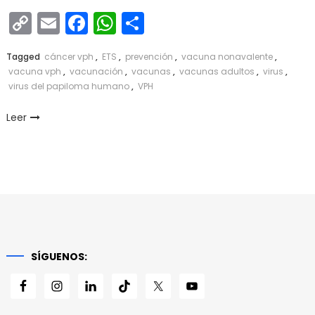
Copy
Email
Facebook
WhatsApp
Compartir
Link
Tagged
cáncer vph
,
ETS
,
prevención
,
vacuna nonavalente
,
vacuna vph
,
vacunación
,
vacunas
,
vacunas adultos
,
virus
,
virus del papiloma humano
,
VPH
Leer
SÍGUENOS: