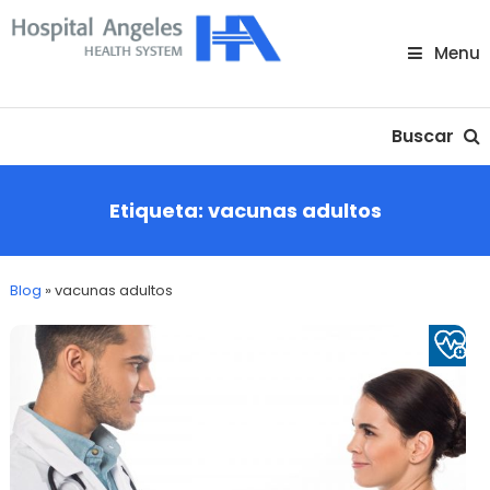
Skip
To
Menu
Content
Nuestra comunidad
Buscar
Etiqueta:
vacunas adultos
Blog
»
vacunas adultos