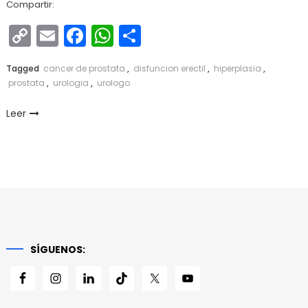
Compartir:
Copy
Email
Facebook
WhatsApp
Compartir
Link
Tagged
cancer de prostata
,
disfuncion erectil
,
hiperplasia
,
prostata
,
urologia
,
urologo
Leer
SÍGUENOS: