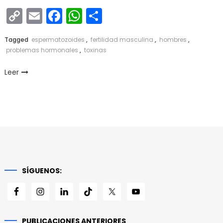
Copy
Email
Facebook
WhatsApp
Compartir
Link
Tagged
espermatozoides
,
fertilidad masculina
,
hombres
,
problemas hormonales
,
toxinas
Leer
SÍGUENOS:
PUBLICACIONES ANTERIORES