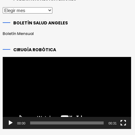
Publicaciones
anteriores
BOLETÍN SALUD ANGELES
Boletín Mensual
CIRUGÍA ROBÓTICA
Reproductor
de
vídeo
00:00
00:31