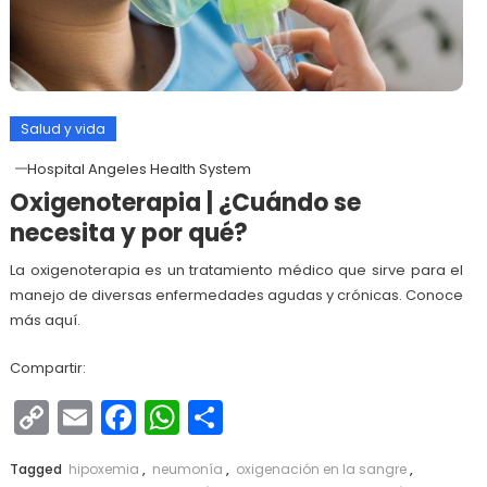
Salud y vida
Hospital Angeles Health System
Oxigenoterapia | ¿Cuándo se
necesita y por qué?
La oxigenoterapia es un tratamiento médico que sirve para el
manejo de diversas enfermedades agudas y crónicas. Conoce
más aquí.
Compartir:
Copy
Email
Facebook
WhatsApp
Compartir
Link
Tagged
hipoxemia
,
neumonía
,
oxigenación en la sangre
,