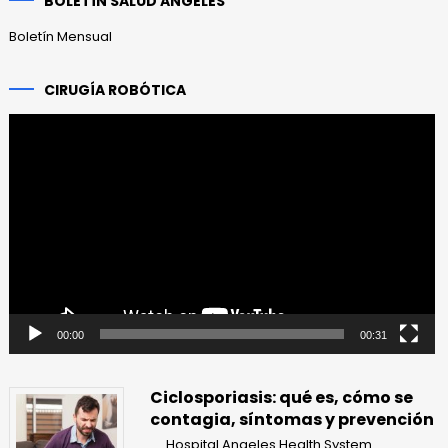
BOLETÍN SALUD ANGELES
Boletín Mensual
CIRUGÍA ROBÓTICA
Reproductor
de
vídeo
00:00
00:31
Ciclosporiasis: qué es, cómo se
contagia, síntomas y prevención
Hospital Angeles Health System