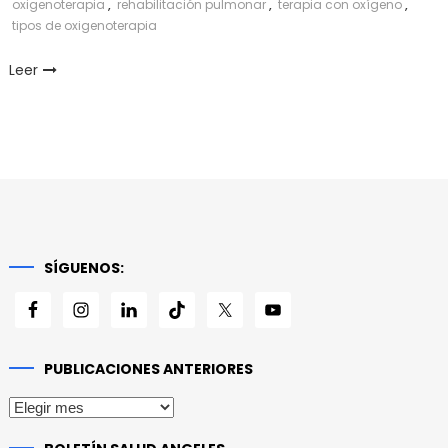
oxigenoterapia
,
rehabilitación pulmonar
,
terapia con oxígeno
,
tipos de oxigenoterapia
Leer
SÍGUENOS:
PUBLICACIONES ANTERIORES
Publicaciones
anteriores