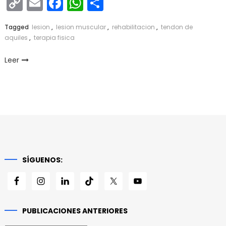
Copy
Email
Facebook
WhatsApp
Compartir
Link
Tagged
lesion
,
lesion muscular
,
rehabilitacion
,
tendon de
aquiles
,
terapia fisica
Leer
SÍGUENOS:
PUBLICACIONES ANTERIORES