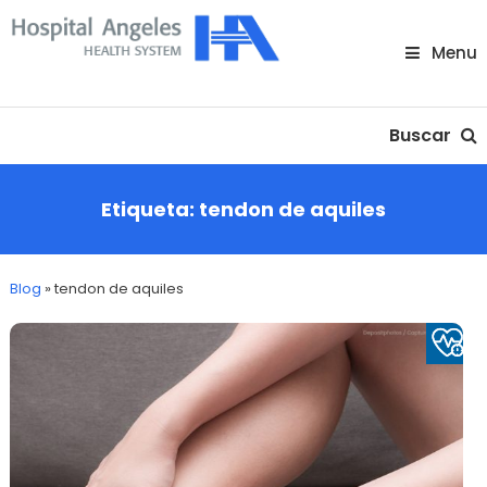
Skip
To
Menu
Content
Nuestra comunidad
Buscar
Etiqueta:
tendon de aquiles
Blog
»
tendon de aquiles