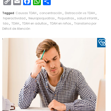
Copy
Email
Facebook
WhatsApp
Compartir
Link
Tagged
Causas TDAH
,
concentración
,
Distracción vs TDAH
,
hiperactividad
,
Neuropsiquiatras
,
Psquiatras
,
salud infantil
,
tda
,
TDAH
,
TDAH en adultos
,
TDAH en niños
,
Transtorno por
Déficit de Atención
Leer