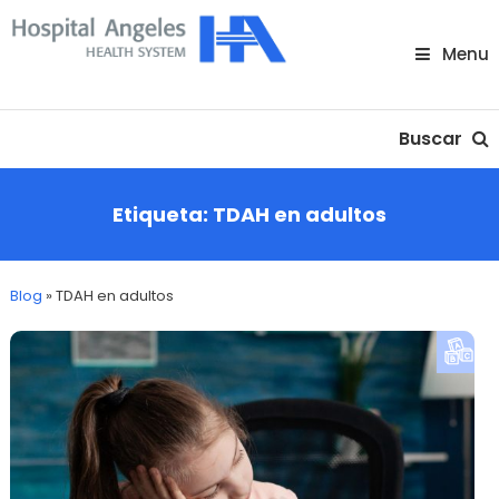
Skip
To
Menu
Content
Nuestra comunidad
Buscar
Etiqueta:
TDAH en adultos
Blog
»
TDAH en adultos