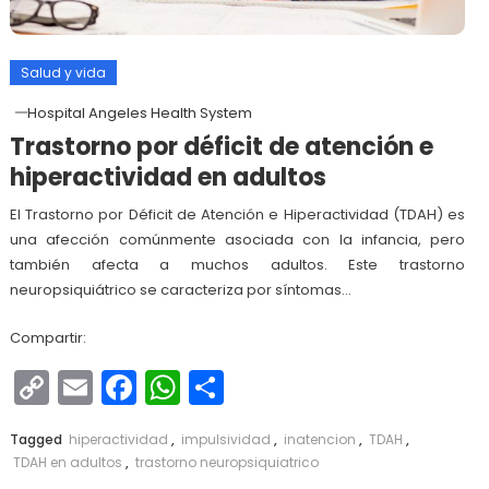
Salud y vida
Hospital Angeles Health System
Trastorno por déficit de atención e
hiperactividad en adultos
El Trastorno por Déficit de Atención e Hiperactividad (TDAH) es
una afección comúnmente asociada con la infancia, pero
también afecta a muchos adultos. Este trastorno
neuropsiquiátrico se caracteriza por síntomas…
Compartir:
Copy
Email
Facebook
WhatsApp
Compartir
Link
Tagged
hiperactividad
,
impulsividad
,
inatencion
,
TDAH
,
TDAH en adultos
,
trastorno neuropsiquiatrico