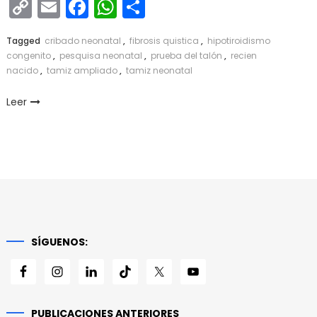
Copy
Email
Facebook
WhatsApp
Compartir
Link
Tagged
cribado neonatal
,
fibrosis quistica
,
hipotiroidismo
congenito
,
pesquisa neonatal
,
prueba del talón
,
recien
nacido
,
tamiz ampliado
,
tamiz neonatal
Leer
SÍGUENOS:
PUBLICACIONES ANTERIORES