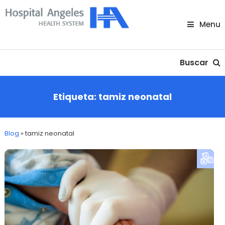
Skip
To
Menu
Content
Nuestra comunidad
Buscar
Etiqueta:
tamiz neonatal
Blog
»
tamiz neonatal