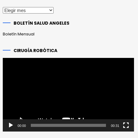
Publicaciones
anteriores
BOLETÍN SALUD ANGELES
Boletín Mensual
CIRUGÍA ROBÓTICA
Reproductor
de
vídeo
00:00
00:31