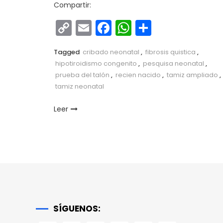
Compartir:
Copy
Email
Facebook
WhatsApp
Comparti
Link
Tagged
cribado neonatal
,
fibrosis quistica
,
hipotiroidismo congenito
,
pesquisa neonatal
,
prueba del talón
,
recien nacido
,
tamiz ampliado
,
tamiz neonatal
Leer
SÍGUENOS: