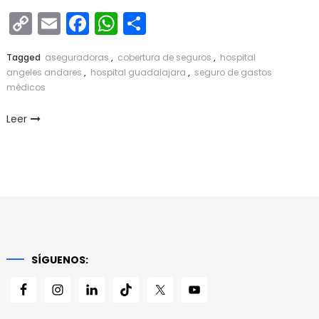
Copy
Email
Facebook
WhatsApp
Compartir
Link
Tagged
aseguradoras
,
cobertura de seguros
,
hospital
angeles andares
,
hospital guadalajara
,
seguro de gastos
médicos
Leer
SÍGUENOS: