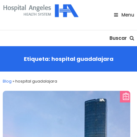
Skip
To
Menu
Content
Nuestra comunidad
Buscar
Etiqueta:
hospital guadalajara
Blog
»
hospital guadalajara