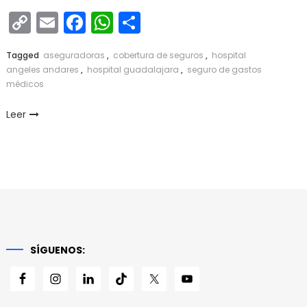
Copy
Email
Facebook
WhatsApp
Compartir
Link
Tagged
aseguradoras
,
cobertura de seguros
,
hospital
angeles andares
,
hospital guadalajara
,
seguro de gastos
médicos
Leer
SÍGUENOS: