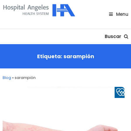
Skip
To
Menu
Content
Nuestra comunidad
Buscar
Etiqueta:
sarampión
Blog
»
sarampión