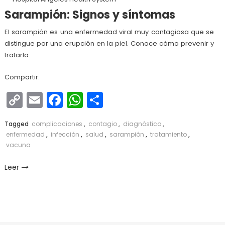
Sarampión: Signos y síntomas
El sarampión es una enfermedad viral muy contagiosa que se
distingue por una erupción en la piel. Conoce cómo prevenir y
tratarla.
Compartir:
Copy
Email
Facebook
WhatsApp
Compartir
Link
Tagged
complicaciones
,
contagio
,
diagnóstico
,
enfermedad
,
infección
,
salud
,
sarampión
,
tratamiento
,
vacuna
Leer