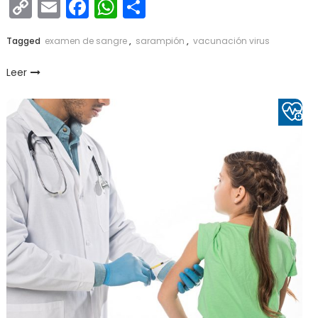
Copy
Email
Facebook
WhatsApp
Compartir
Link
Tagged
examen de sangre
,
sarampión
,
vacunación virus
Leer