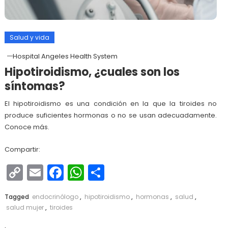
Salud y vida
Hospital Angeles Health System
Hipotiroidismo, ¿cuales son los
síntomas?
El hipotiroidismo es una condición en la que la tiroides no
produce suficientes hormonas o no se usan adecuadamente.
Conoce más.
Compartir:
Copy
Email
Facebook
WhatsApp
Compartir
Link
Tagged
endocrinólogo
,
hipotiroidismo
,
hormonas
,
salud
,
salud mujer
,
tiroides