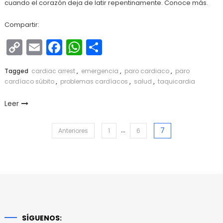
cuando el corazón deja de latir repentinamente. Conoce más.
Compartir:
Copy
Email
Facebook
WhatsApp
Compartir
Link
Tagged
cardiac arrest
,
emergencia
,
paro cardiaco
,
paro
cardíaco súbito
,
problemas cardíacos
,
salud
,
taquicardia
Leer
Paginación
…
7
Anteriores
1
6
de
entradas
SÍGUENOS: