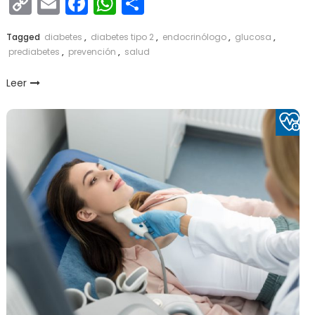
Copy
Email
Facebook
WhatsApp
Compartir
Link
Tagged
diabetes
,
diabetes tipo 2
,
endocrinólogo
,
glucosa
,
prediabetes
,
prevención
,
salud
Leer