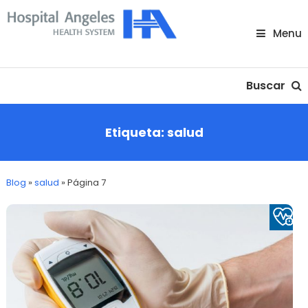
Skip
To
Menu
Content
Nuestra comunidad
Buscar
Etiqueta:
salud
Blog
»
salud
»
Página 7