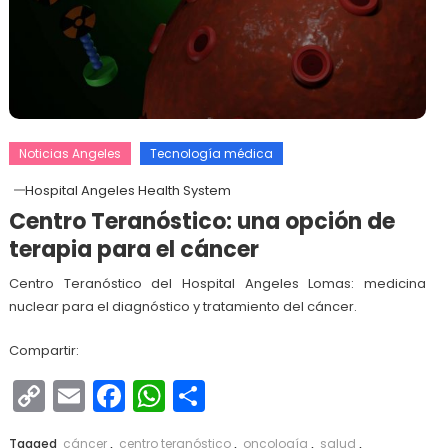
Noticias Angeles
Tecnología médica
Hospital Angeles Health System
Centro Teranóstico: una opción de
terapia para el cáncer
Centro Teranóstico del Hospital Angeles Lomas: medicina
nuclear para el diagnóstico y tratamiento del cáncer.
Compartir:
Copy
Email
Facebook
WhatsApp
Compartir
Link
Tagged
cáncer
,
centro teranóstico
,
oncología
,
salud
,