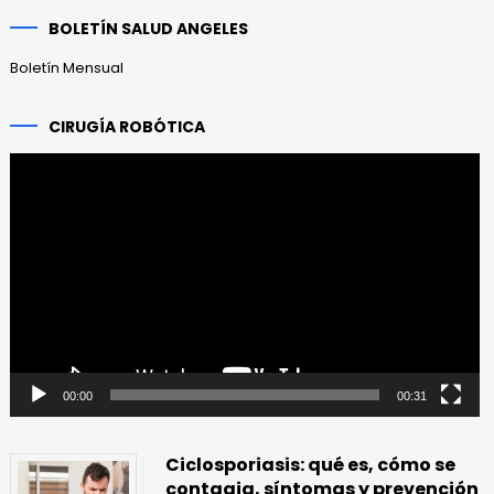
anteriores
BOLETÍN SALUD ANGELES
Boletín Mensual
CIRUGÍA ROBÓTICA
Reproductor
de
vídeo
00:00
00:31
Ciclosporiasis: qué es, cómo se
contagia, síntomas y prevención