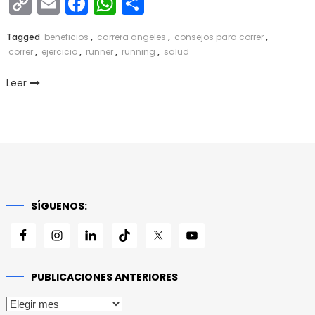
Copy
Email
Facebook
WhatsApp
Compartir
Link
Tagged
beneficios
,
carrera angeles
,
consejos para correr
,
correr
,
ejercicio
,
runner
,
running
,
salud
Leer
SÍGUENOS:
PUBLICACIONES ANTERIORES
Publicaciones