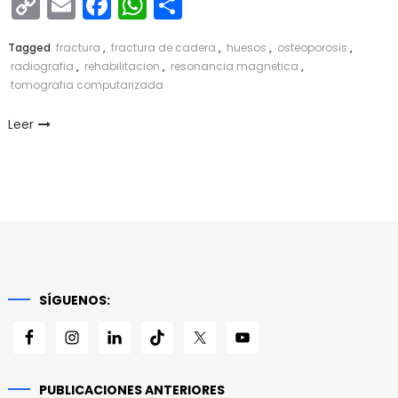
Copy
Email
Facebook
WhatsApp
Compartir
Link
Tagged
fractura
,
fractura de cadera
,
huesos
,
osteoporosis
,
radiografia
,
rehabilitacion
,
resonancia magnetica
,
tomografia computarizada
Leer
SÍGUENOS:
PUBLICACIONES ANTERIORES