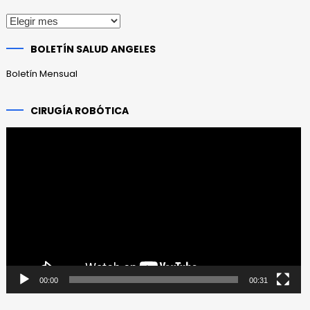
Publicaciones
anteriores
BOLETÍN SALUD ANGELES
Boletín Mensual
CIRUGÍA ROBÓTICA
Reproductor
de
vídeo
00:00
00:31