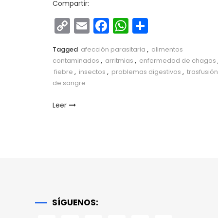
Compartir:
Copy
Email
Facebook
WhatsApp
Comparti
Link
Tagged
afección parasitaria
,
alimentos
contaminados
,
arritmias
,
enfermedad de chagas
fiebre
,
insectos
,
problemas digestivos
,
trasfusión
de sangre
Leer
SÍGUENOS: