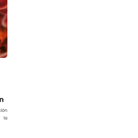
n
ión
 la