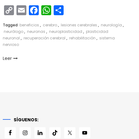
Copy
Email
Facebook
WhatsApp
Compartir
Link
Tagged
beneficios
,
cerebro
,
lesiones cerebrales
,
neurología
,
neurólogo
,
neuronas
,
neuroplasticidad
,
plasticidad
neuronal
,
recuperación cerebral
,
rehabilitación
,
sistema
nervioso
Leer
SÍGUENOS: