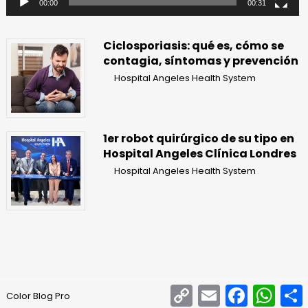
00:00
00:31
Ciclosporiasis: qué es, cómo se
contagia, síntomas y prevención
Hospital Angeles Health System
1er robot quirúrgico de su tipo en
Hospital Angeles Clínica Londres
Hospital Angeles Health System
Copy
Email
Facebook
What
Color Blog Pro
Link