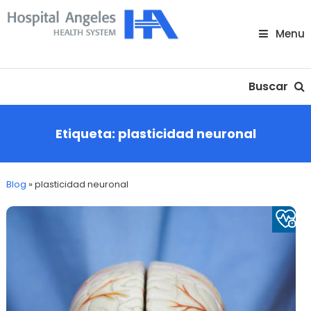
Skip
To
Menu
Content
Nuestra comunidad
Buscar
Etiqueta:
plasticidad neuronal
Blog
»
plasticidad neuronal