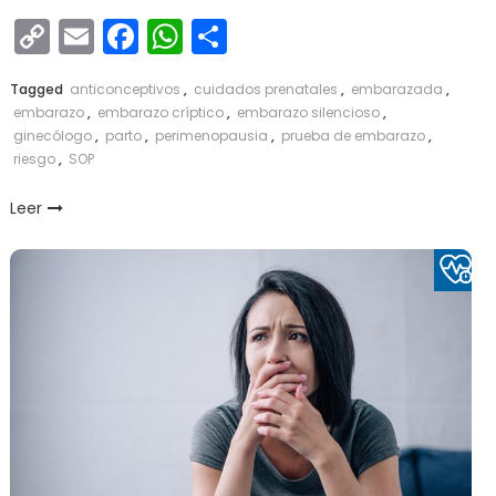
Copy
Email
Facebook
WhatsApp
Compartir
Link
Tagged
anticonceptivos
,
cuidados prenatales
,
embarazada
,
embarazo
,
embarazo críptico
,
embarazo silencioso
,
ginecólogo
,
parto
,
perimenopausia
,
prueba de embarazo
,
riesgo
,
SOP
Leer