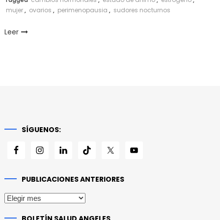
mujer
,
ovarios
,
perimenopausia
,
sudores nocturnos
Leer
SÍGUENOS:
PUBLICACIONES ANTERIORES
Publicaciones
anteriores
BOLETÍN SALUD ANGELES