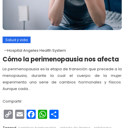
Salud y vida
Hospital Angeles Health System
Cómo la perimenopausia nos afecta
La perimenopausia es la etapa de transición que precede a la
menopausia, durante la cual el cuerpo de la mujer
experimenta una serie de cambios hormonales y físicos.
Aunque cada…
Compartir:
Copy
Email
Facebook
WhatsApp
Compartir
Link
Tagged
cambios hormonales
,
estado de ánimo
,
estrógeno
,