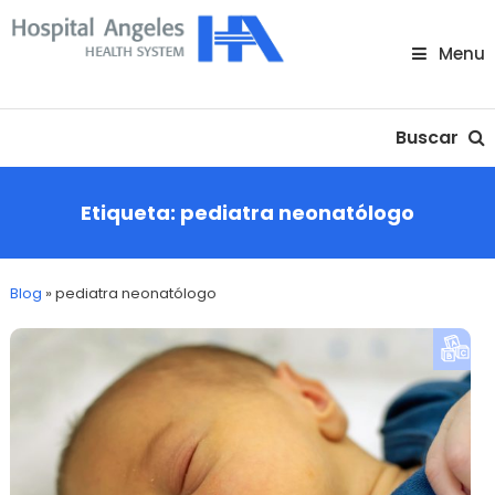
Skip
To
Menu
Content
Nuestra comunidad
Buscar
Etiqueta:
pediatra neonatólogo
Blog
»
pediatra neonatólogo