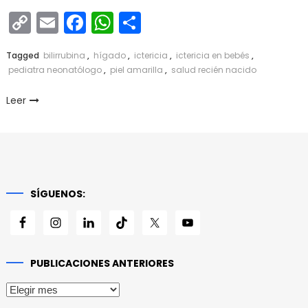
Copy
Email
Facebook
WhatsApp
Compartir
Link
Tagged
bilirrubina
,
hígado
,
ictericia
,
ictericia en bebés
,
pediatra neonatólogo
,
piel amarilla
,
salud recién nacido
Leer
SÍGUENOS:
PUBLICACIONES ANTERIORES
Publicaciones
anteriores