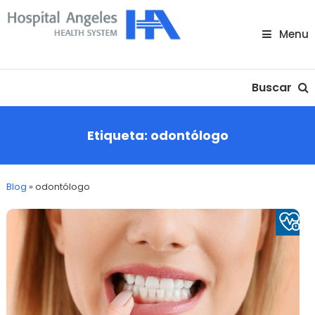
Skip
To
Menu
Content
Nuestra comunidad
Buscar
Etiqueta:
odontólogo
Blog
»
odontólogo