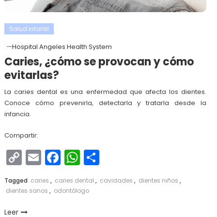
Salud infantil
Hospital Angeles Health System
Caries, ¿cómo se provocan y cómo
evitarlas?
La caries dental es una enfermedad que afecta los dientes.
Conoce cómo prevenirla, detectarla y tratarla desde la
infancia.
Compartir:
Copy
Email
Facebook
WhatsApp
Compartir
Link
Tagged
caries
,
caries dental
,
cavidades
,
dientes niños
,
dientes sanos
,
odontólogo
Leer