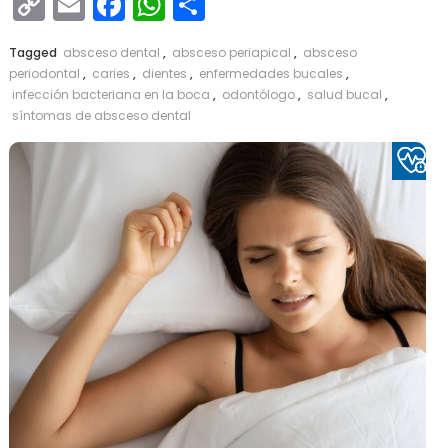
Copy
Email
Facebook
WhatsApp
Compartir
Link
Tagged
absceso dental
,
absceso periapical
,
absceso
periodontal
,
caries
,
dientes
,
enfermedades bucales
,
infección bacteriana en la boca
,
odontólogo
,
salud bucal
,
síntomas de absceso dental
Leer