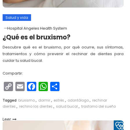
Salud y vida
Hospital Angeles Health System
¿Qué es el bruxismo?
Descubre qué es el bruxismo, por qué ocurre, sus síntomas,
tratamientos y cómo prevenir el rechinar de dientes para
cuidar tu salud bucal.
Compartir:
Copy
Email
Facebook
WhatsApp
Compartir
Link
Tagged
bruxismo
,
dormir
,
estrés
,
odontólogo
,
rechinar
dientes
,
rechino los dientes
,
salud bucal
,
trastorno del sueño
Leer