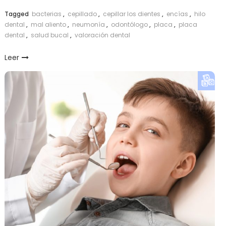
Link
Tagged
bacterias
,
cepillado
,
cepillar los dientes
,
encías
,
hilo
dental
,
mal aliento
,
neumonía
,
odontólogo
,
placa
,
placa
dental
,
salud bucal
,
valoración dental
Leer