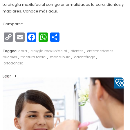
La cirugía maxilofacial corrige anormalidades la cara, dientes y
maxilares. Conoce más aquí.
Compartir:
Copy
Email
Facebook
WhatsApp
Compartir
Link
Tagged
cara
,
cirugía maxilofacial
,
dientes
,
enfermedades
bucales
,
fractura facial
,
mandíbula
,
odontólogo
,
ortodoncia
Leer