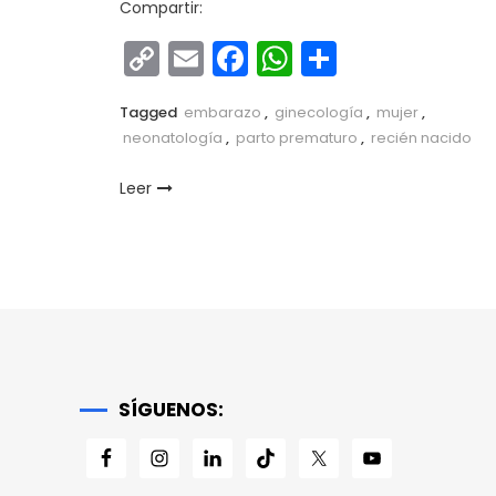
Compartir:
Copy
Email
Facebook
WhatsApp
Comparti
Link
Tagged
embarazo
,
ginecología
,
mujer
,
neonatología
,
parto prematuro
,
recién nacido
Leer
SÍGUENOS: