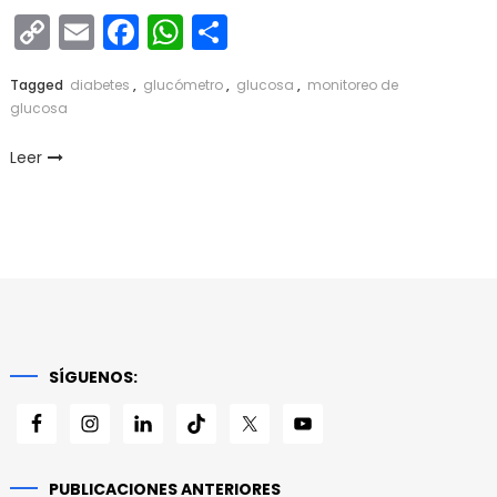
Copy
Email
Facebook
WhatsApp
Compartir
Link
Tagged
diabetes
,
glucómetro
,
glucosa
,
monitoreo de
glucosa
Leer
SÍGUENOS:
PUBLICACIONES ANTERIORES