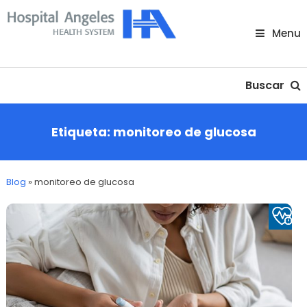
Skip
To
Menu
Content
Nuestra comunidad
Buscar
Etiqueta:
monitoreo de glucosa
Blog
»
monitoreo de glucosa