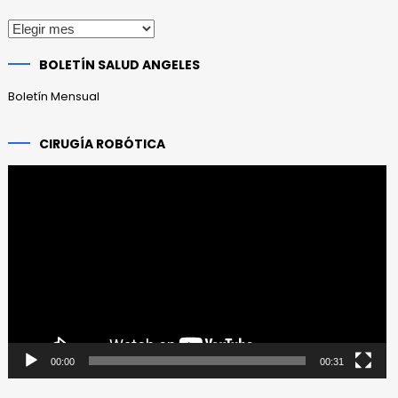
Publicaciones
anteriores
BOLETÍN SALUD ANGELES
Boletín Mensual
CIRUGÍA ROBÓTICA
Reproductor
de
vídeo
00:00
00:31