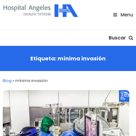
Skip
To
Menu
Content
Nuestra comunidad
Buscar
Etiqueta:
mínima invasión
Blog
»
mínima invasión