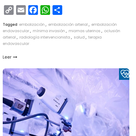
Copy
Email
Facebook
WhatsApp
Compartir
Link
Tagged
embolización
,
embolización arterial
,
embolización
endovascular
,
mínima invasión
,
miomas uterinos
,
oclusión
arterial
,
radiología intervencionista
,
salud
,
terapia
endovascular
Leer