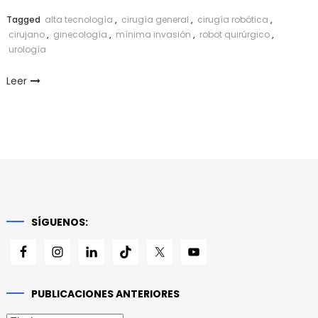
Link
Tagged
alta tecnología
,
cirugía general
,
cirugía robótica
,
cirujano
,
ginecología
,
mínima invasión
,
robot quirúrgico
,
urología
Leer
SÍGUENOS:
PUBLICACIONES ANTERIORES