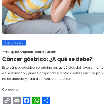
Salud y vida
Hospital Angeles Health System
Cáncer gástrico: ¿A qué se debe?
Este cáncer gástrico se origina en las células del revestimiento
del estómago y puede propagarse a otras partes del cuerpo si
no se detecta y trata a tiempo. Aunque las…
Compartir:
Copy
Email
Facebook
WhatsApp
Compartir
Link