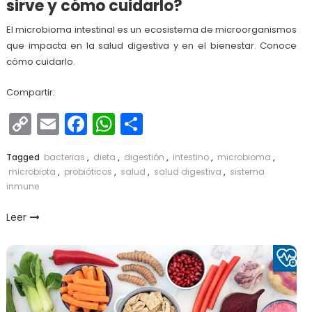
sirve y cómo cuidarlo?
El microbioma intestinal es un ecosistema de microorganismos
que impacta en la salud digestiva y en el bienestar. Conoce
cómo cuidarlo.
Compartir:
Copy
Email
Facebook
WhatsApp
Compartir
Link
Tagged
bacterias
,
dieta
,
digestión
,
intestino
,
microbioma
,
microbiota
,
probióticos
,
salud
,
salud digestiva
,
sistema
inmune
Leer