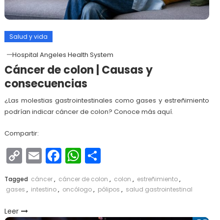
Salud y vida
Hospital Angeles Health System
Cáncer de colon | Causas y
consecuencias
¿Las molestias gastrointestinales como gases y estreñimiento
podrían indicar cáncer de colon? Conoce más aquí.
Compartir:
Copy
Email
Facebook
WhatsApp
Compartir
Link
Tagged
cáncer
,
cáncer de colon
,
colon
,
estreñimiento
,
gases
,
intestino
,
oncólogo
,
pólipos
,
salud gastrointestinal
Leer