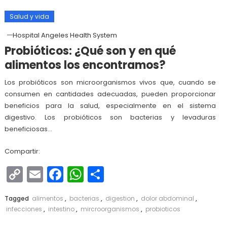
Salud y vida
Hospital Angeles Health System
Probióticos: ¿Qué son y en qué
alimentos los encontramos?
Los probióticos son microorganismos vivos que, cuando se
consumen en cantidades adecuadas, pueden proporcionar
beneficios para la salud, especialmente en el sistema
digestivo. Los probióticos son bacterias y levaduras
beneficiosas…
Compartir:
Copy
Email
Facebook
WhatsApp
Compartir
Link
Tagged
alimentos
,
bacterias
,
digestion
,
dolor abdominal
,
infecciones
,
intestino
,
mircroorganismos
,
probioticos