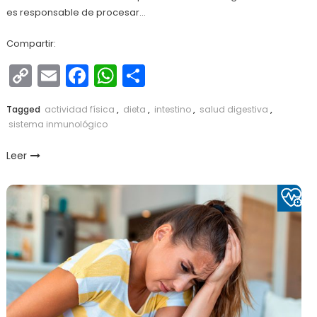
es responsable de procesar…
Compartir:
Copy
Email
Facebook
WhatsApp
Compartir
Link
Tagged
actividad física
,
dieta
,
intestino
,
salud digestiva
,
sistema inmunológico
Leer