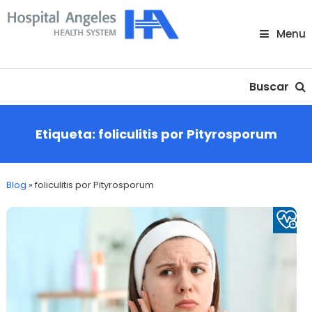
Skip
To
Menu
Content
Nuestra comunidad
Buscar
Etiqueta:
foliculitis por Pityrosporum
Blog
»
foliculitis por Pityrosporum