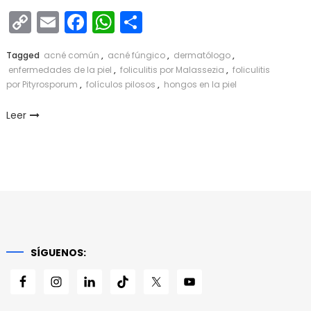
Copy
Email
Facebook
WhatsApp
Compartir
Link
Tagged
acné común
,
acné fúngico
,
dermatólogo
,
enfermedades de la piel
,
foliculitis por Malassezia
,
foliculitis
por Pityrosporum
,
folículos pilosos
,
hongos en la piel
Leer
SÍGUENOS: