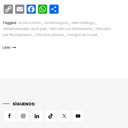
Copy
Email
Facebook
WhatsApp
Compartir
Link
Tagged
acné común
,
acné fúngico
,
dermatólogo
,
enfermedades de la piel
,
foliculitis por Malassezia
,
foliculitis
por Pityrosporum
,
folículos pilosos
,
hongos en la piel
Leer
SÍGUENOS: