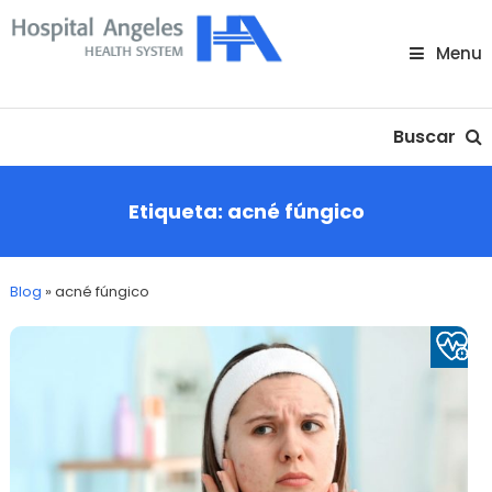
Skip
To
Menu
Content
Nuestra comunidad
Buscar
Etiqueta:
acné fúngico
Blog
»
acné fúngico