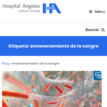
Skip
To
Menu
Content
Nuestra comunidad
Buscar
Etiqueta:
envenenamiento de la sangre
Blog
»
envenenamiento de la sangre