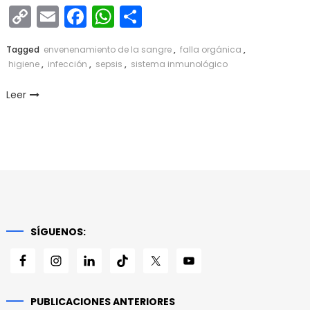
Copy
Email
Facebook
WhatsApp
Compartir
Link
Tagged
envenenamiento de la sangre
,
falla orgánica
,
higiene
,
infección
,
sepsis
,
sistema inmunológico
Leer
SÍGUENOS:
PUBLICACIONES ANTERIORES