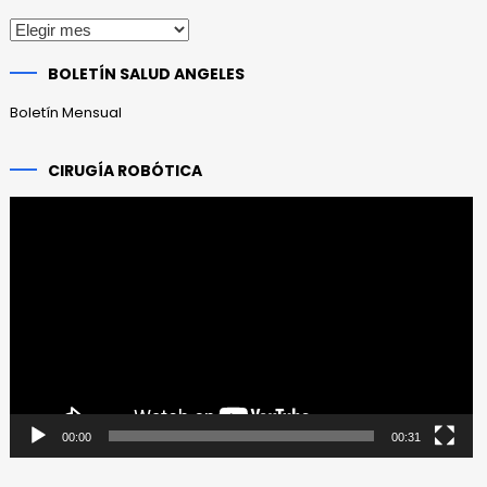
Publicaciones
anteriores
BOLETÍN SALUD ANGELES
Boletín Mensual
CIRUGÍA ROBÓTICA
Reproductor
de
vídeo
00:00
00:31