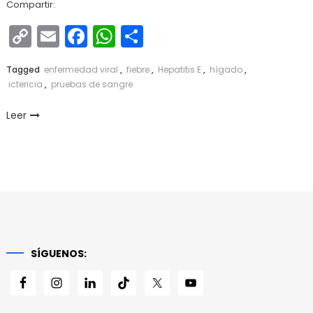
Compartir:
Copy
Email
Facebook
WhatsApp
Compartir
Link
Tagged
enfermedad viral
,
fiebre
,
Hepatitis E
,
hígado
,
ictericia
,
pruebas de sangre
Leer
SÍGUENOS: