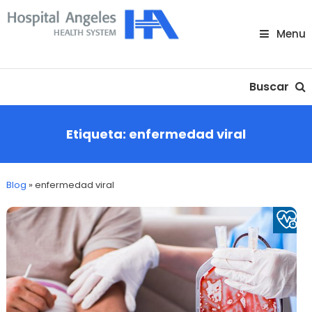
Skip
To
Menu
Content
Nuestra comunidad
Buscar
Etiqueta:
enfermedad viral
Blog
»
enfermedad viral