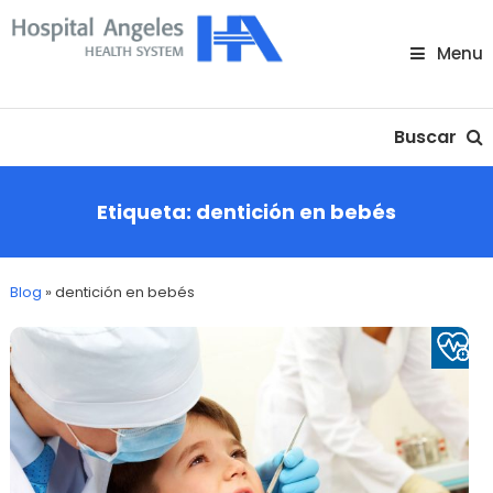
Skip
To
Menu
Content
Nuestra comunidad
Buscar
Etiqueta:
dentición en bebés
Blog
»
dentición en bebés