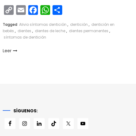
Copy
Email
Facebook
WhatsApp
Compartir
Link
Tagged
Alivio síntomas dentición
,
dentición
,
dentición en
bebés
,
dientes
,
dientes de leche
,
dientes permanentes
,
síntomas de dentición
Leer
SÍGUENOS: