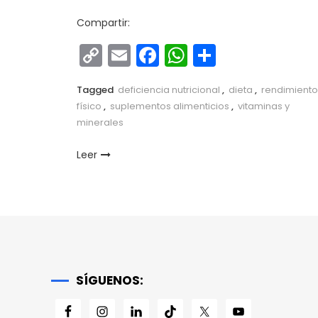
Compartir:
Copy
Email
Facebook
WhatsApp
Comparti
Link
Tagged
deficiencia nutricional
,
dieta
,
rendimiento
físico
,
suplementos alimenticios
,
vitaminas y
minerales
Leer
SÍGUENOS: