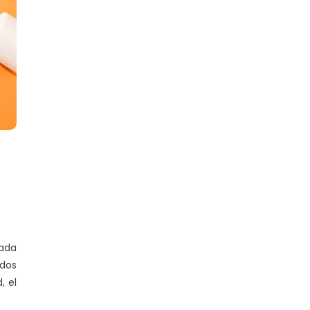
cada
idos
, el