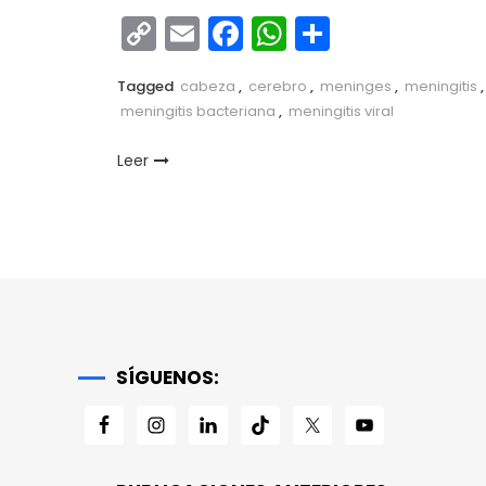
Copy
Email
Facebook
WhatsApp
Comparti
Link
Tagged
cabeza
,
cerebro
,
meninges
,
meningitis
,
meningitis bacteriana
,
meningitis viral
Leer
SÍGUENOS: