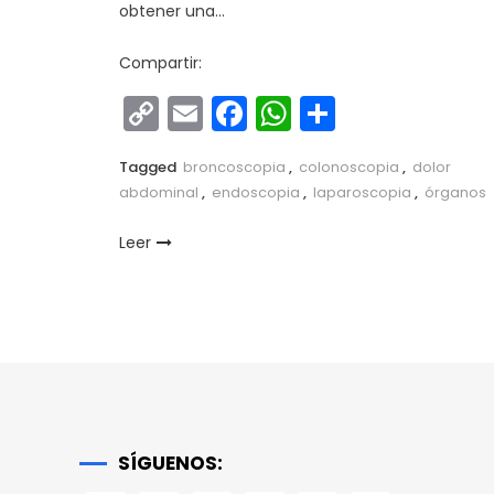
obtener una…
Compartir:
Copy
Email
Facebook
WhatsApp
Comparti
Link
Tagged
broncoscopia
,
colonoscopia
,
dolor
abdominal
,
endoscopia
,
laparoscopia
,
órganos
Leer
SÍGUENOS: