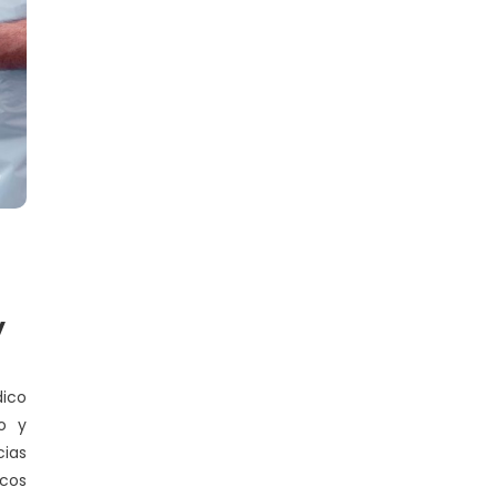
y
ico
po y
cias
icos