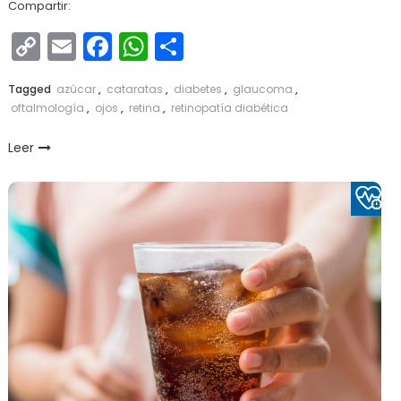
Compartir:
Copy
Email
Facebook
WhatsApp
Compartir
Link
Tagged
azúcar
,
cataratas
,
diabetes
,
glaucoma
,
oftalmología
,
ojos
,
retina
,
retinopatía diabética
Leer