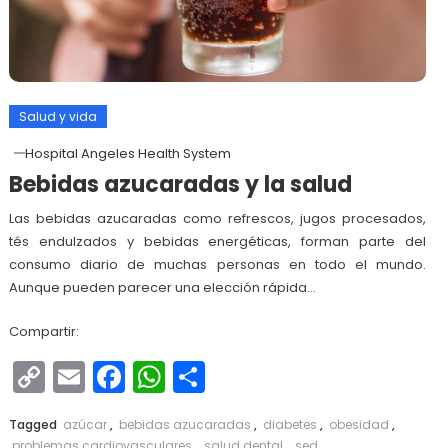
Salud y vida
Hospital Angeles Health System
Bebidas azucaradas y la salud
Las bebidas azucaradas como refrescos, jugos procesados,
tés endulzados y bebidas energéticas, forman parte del
consumo diario de muchas personas en todo el mundo.
Aunque pueden parecer una elección rápida…
Compartir:
Copy
Email
Facebook
WhatsApp
Compartir
Link
Tagged
azúcar
,
bebidas azucaradas
,
diabetes
,
obesidad
,
problemas cardiovasculares
,
salud dental
,
sed