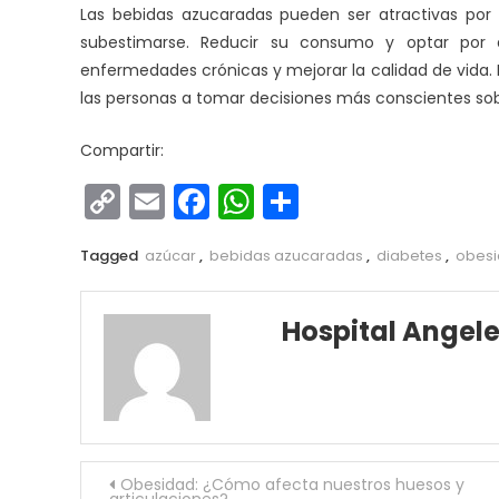
Las bebidas azucaradas pueden ser atractivas por 
subestimarse. Reducir su consumo y optar por a
enfermedades crónicas y mejorar la calidad de vida.
las personas a tomar decisiones más conscientes sobr
Compartir:
Copy
Email
Facebook
WhatsApp
Compartir
Link
Tagged
azúcar
,
bebidas azucaradas
,
diabetes
,
obes
Hospital Angel
Navegación
Obesidad: ¿Cómo afecta nuestros huesos y