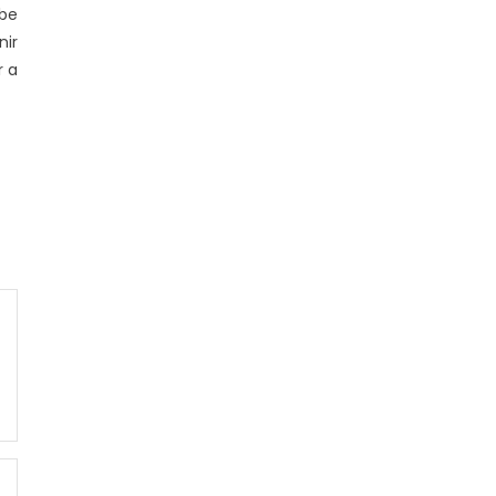
ebe
ir
r a