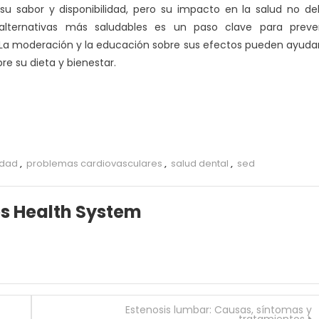
su sabor y disponibilidad, pero su impacto en la salud no d
lternativas más saludables es un paso clave para preven
 La moderación y la educación sobre sus efectos pueden ayuda
e su dieta y bienestar.
idad
,
problemas cardiovasculares
,
salud dental
,
sed
es Health System
Estenosis lumbar: Causas, síntomas y