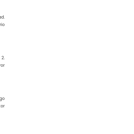
ad.
rio
 2.
or
sgo
or