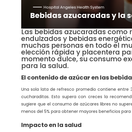
Hospital Angeles Health System
Bebidas azucaradas y la 
Las bebidas azucaradas como re
endulzados y bebidas energétic
muchas personas en todo el m
elección rápida y placentera par
momento dulce, su consumo exce
para la salud.
El contenido de azúcar en las bebid
Una sola lata de refresco promedio contiene entre
cucharaditas. Esto supera con creces la recomenda
sugiere que el consumo de azúcares libres no supere e
menos del 5% para obtener mayores beneficios para l
Impacto en la salud