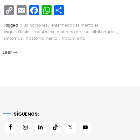
Copy
Email
Facebook
WhatsApp
Compartir
Link
Tagged
alucinaciones
,
enfermedades mentales
,
esquizofrenia
,
esquizofrenia paranoide
,
hospital angeles
,
síntomas
,
trastorno mental
,
tratamiento
Leer
SÍGUENOS: