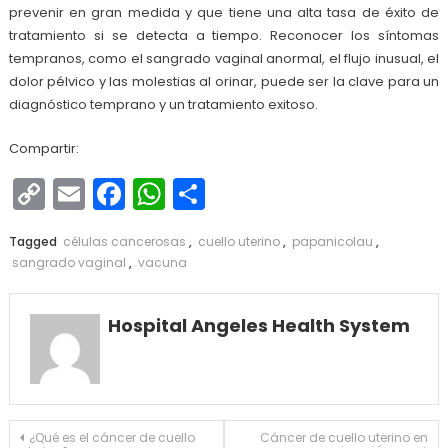
prevenir en gran medida y que tiene una alta tasa de éxito de
tratamiento si se detecta a tiempo. Reconocer los síntomas
tempranos, como el sangrado vaginal anormal, el flujo inusual, el
dolor pélvico y las molestias al orinar, puede ser la clave para un
diagnóstico temprano y un tratamiento exitoso.
Compartir:
Copy
Email
Facebook
WhatsApp
Compartir
Link
Tagged
células cancerosas
,
cuello uterino
,
papanicolau
,
sangrado vaginal
,
vacuna
Hospital Angeles Health System
Navegación
¿Qué es el cáncer de cuello
Cáncer de cuello uterino en