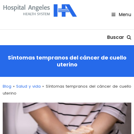
Skip
To
Menu
Content
Nuestra comunidad
Buscar
Síntomas tempranos del cáncer de cuello
uterino
Blog
»
Salud y vida
»
Síntomas tempranos del cáncer de cuello
uterino