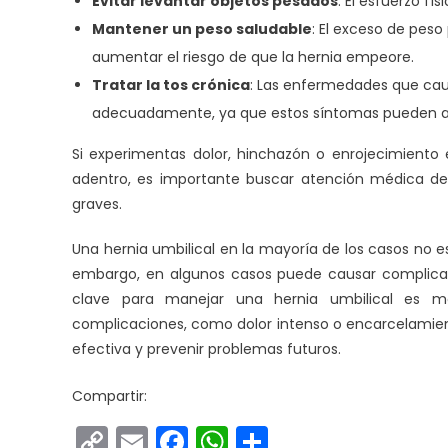
Evitar levantar objetos pesados
: El esfuerzo f
Mantener un peso saludable
: El exceso de pes
aumentar el riesgo de que la hernia empeore.
Tratar la tos crónica
: Las enfermedades que cau
adecuadamente, ya que estos síntomas pueden a
Si experimentas dolor, hinchazón o enrojecimiento 
adentro, es importante buscar atención médica de
graves.
Una hernia umbilical en la mayoría de los casos no 
embargo, en algunos casos puede causar complicac
clave para manejar una hernia umbilical es m
complicaciones, como dolor intenso o encarcelamient
efectiva y prevenir problemas futuros.
Compartir:
Copy
Email
Facebook
WhatsApp
Compartir