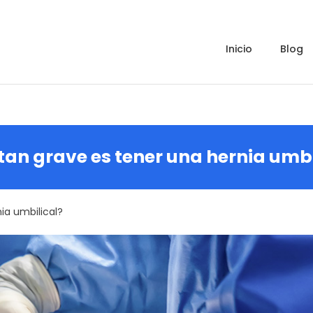
inicio
blog
tan grave es tener una hernia umbi
ia umbilical?