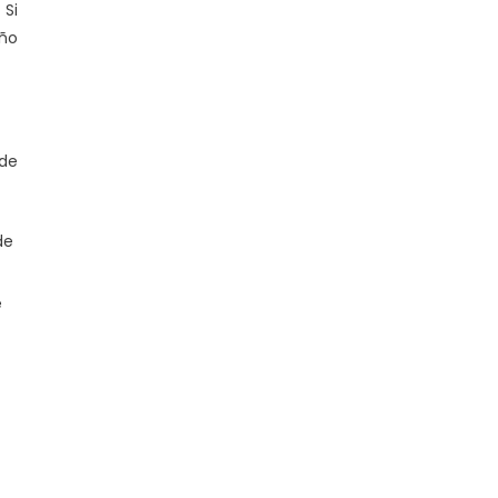
 Si
año
 de
de
e