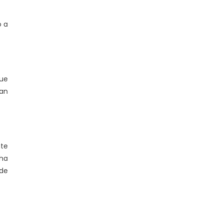
o a
que
san
nte
 ha
 de