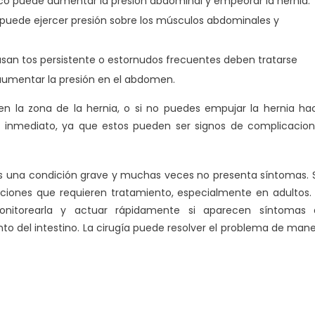
ísico puede aumentar la presión abdominal y empeorar la hernia.
o puede ejercer presión sobre los músculos abdominales y
san tos persistente o estornudos frecuentes deben tratarse
umentar la presión en el abdomen.
en la zona de la hernia, o si no puedes empujar la hernia ha
 inmediato, ya que estos pueden ser signos de complicacio
es una condición grave y muchas veces no presenta síntomas. 
iones que requieren tratamiento, especialmente en adultos.
onitorearla y actuar rápidamente si aparecen síntomas 
o del intestino. La cirugía puede resolver el problema de man