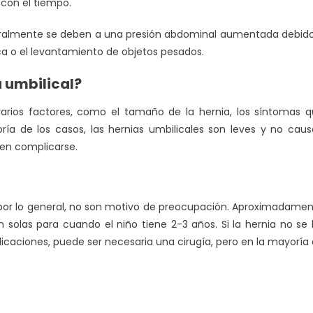
 con el tiempo.
eneralmente se deben a una presión abdominal aumentada debid
ca o el levantamiento de objetos pesados.
 umbilical?
arios factores, como el tamaño de la hernia, los síntomas 
ría de los casos, las hernias umbilicales son leves y no cau
den complicarse.
, por lo general, no son motivo de preocupación. Aproximadame
an solas para cuando el niño tiene 2-3 años. Si la hernia no se
licaciones, puede ser necesaria una cirugía, pero en la mayoría