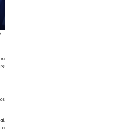
o
una
ere
los
al,
s a