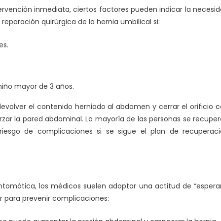
rvención inmediata, ciertos factores pueden indicar la necesi
paración quirúrgica de la hernia umbilical si:
es.
iño mayor de 3 años.
devolver el contenido herniado al abdomen y cerrar el orificio 
orzar la pared abdominal. La mayoría de las personas se recupe
riesgo de complicaciones si se sigue el plan de recuperac
ntomática, los médicos suelen adoptar una actitud de “espera
 para prevenir complicaciones: