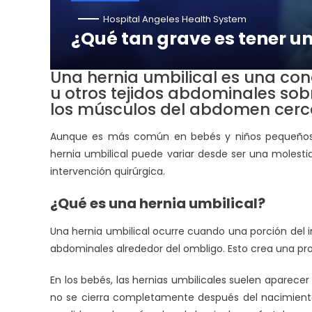
Hospital Angeles Health System
¿Qué tan grave es tener u
Una hernia umbilical es una cond
u otros tejidos abdominales sob
los músculos del abdomen cerca
Aunque es más común en bebés y niños pequeños, 
hernia umbilical puede variar desde ser una molesti
intervención quirúrgica.
¿Qué es una hernia umbilical?
Una hernia umbilical ocurre cuando una porción del in
abdominales alrededor del ombligo. Esto crea una pro
En los bebés, las hernias umbilicales suelen aparecer 
no se cierra completamente después del nacimiento.