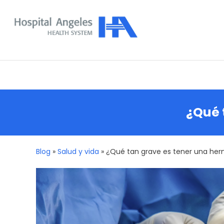
Skip
To
Content
Nuestra comunidad
¿Qué 
Blog
»
Salud y vida
»
¿Qué tan grave es tener una hern