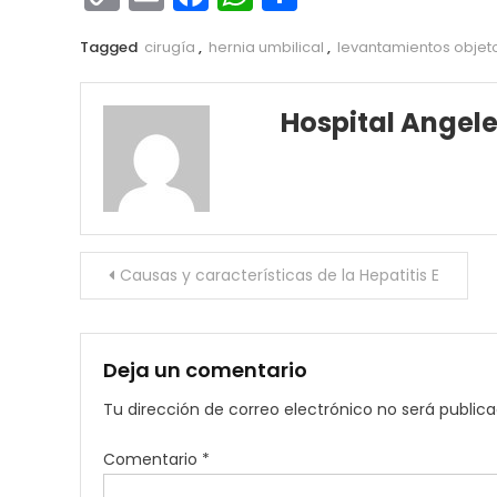
Link
Tagged
cirugía
,
hernia umbilical
,
levantamientos obje
Hospital Angel
Navegación
Causas y características de la Hepatitis E
de
entradas
Deja un comentario
Tu dirección de correo electrónico no será publica
Comentario
*